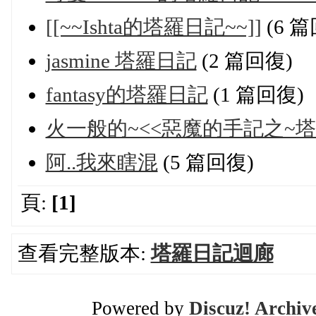
[[~~Ishta的塔羅日記~~]]
(6 
jasmine 塔羅日記
(2 篇回復)
fantasy的塔羅日記
(1 篇回復)
火一般的~<<惡魔的手記之~塔
阿..我來瞎混
(5 篇回復)
頁:
[1]
查看完整版本:
塔羅日記迴廊
Powered by
Discuz! Archiv