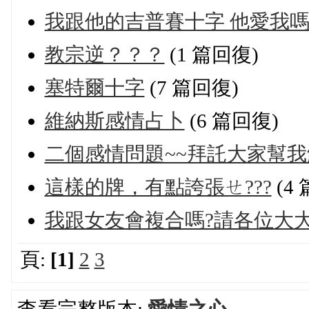
我跟他的吉普賽十字 他愛我
教宗逆？？？
(1 篇回復)
塞特爾十字
(7 篇回復)
維納斯感情占卜
(6 篇回復)
二個感情問題~~拜託大家幫我
這樣的牌，有點誇張ㄝ???
(4
我跟女友會複合嗎?請各位大
頁:
[1]
2
3
查看完整版本:
愛情之心