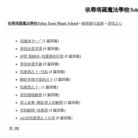
依尋塔羅魔法學校/Ishta Ta
依尋塔羅魔法學校/Ishta Tarot Magic School
»
解牌練功迴廊
»
尋找之心
找健保卡=.="
(1 篇回復)
尋找珍貴耳環
(4 篇回復)
好吧 我豬頭~找重要的印章
(0 篇回復)
尋找幸運手鍊
(8 篇回復)
找東西占卜~代貼
(4 篇回復)
關於失物方面的占卜
(3 篇回復)
找東西占卜~
(1 篇回復)
尋找喵喵解牌
(3 篇回復)
尋人啟事~關於尋人的解牌
(2 篇回復)
求助解牌~找東西
(4 篇回復)
mil 的找東西占卜分享
(6 篇回復)
頁:
[1]